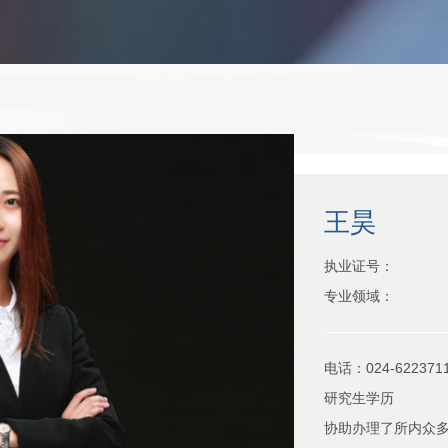
王昊
执业证号：
专业领域：
电话：024-622371
研究生学历
协助办理了所内众