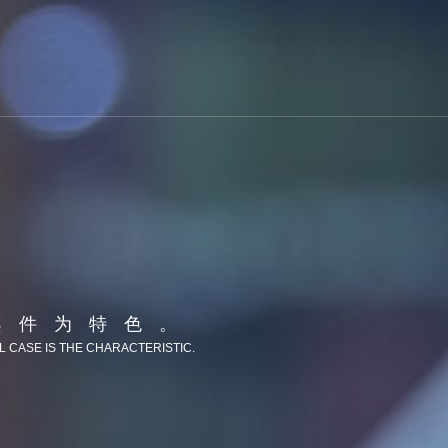
案件为特色。
L CASE IS THE CHARACTERISTIC.